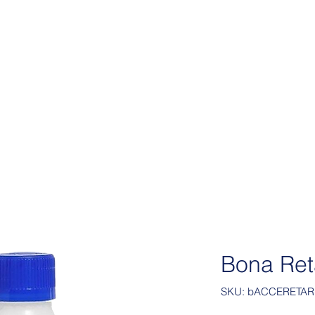
 y medio ambiente
Más
Bona Ret
SKU: bACCERETA