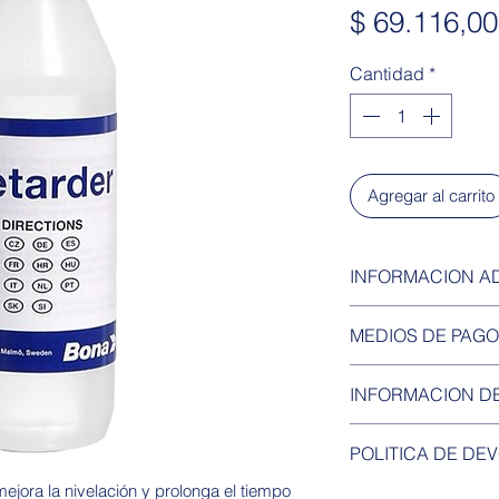
$ 69.116,00
Cantidad
*
Agregar al carrito
INFORMACION A
Datos técnicos
MEDIOS DE PAGO
Proporciones
% de Bona Re
Tarjetas de debi
INFORMACION DE
Punto de inf
Efectivo
Vida útil: Al
Transferencia B
Retiro por el local 
de producció
POLITICA DE DE
Cheques
Envío a todo el paí
abrir.
Mercadopago
Los valores de co
ejora la nivelación y prolonga el tiempo
No tiene devoluci