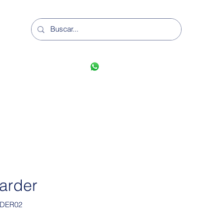
11-6862-7555
arder
RDER02