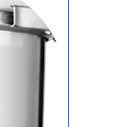
va bien la mezcla antes de
 normalmente.