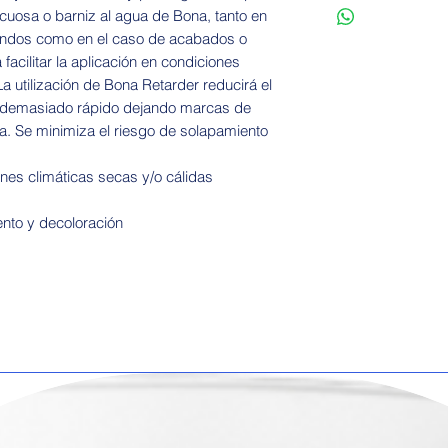
Eliminación d
cuosa o barniz al agua de Bona, tanto en
informativos y est
recipientes 
fondos como en el caso de acabados o
cargo por manejo,
acuerdo con 
facilitar la aplicación en condiciones
registradas en el 
Almacenamien
a utilización de Bona Retarder reducirá el
no debe ser i
e demasiado rápido dejando marcas de
+25 °C duran
ca. Se minimiza el riesgo de solapamiento
transporte
Tamaño del p
iones climáticas secas y/o cálidas
cajas por pal
Preparación
ento y decoloración
Barniz al agua
Añada como má
Retarder al barn
barniz mezclad
normalmente, d
instrucciones de
cuestión.
Bona Sportive P
Añada hasta un