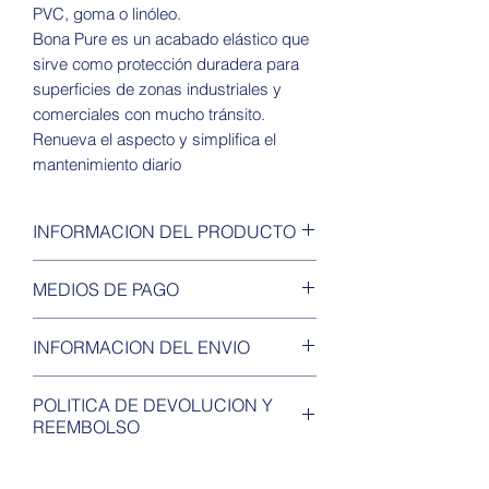
PVC, goma o linóleo.
Bona Pure es un acabado elástico que
sirve como protección duradera para
superficies de zonas industriales y
comerciales con mucho tránsito.
Renueva el aspecto y simplifica el
mantenimiento diario
INFORMACION DEL PRODUCTO
Excelente resistencia a los
MEDIOS DE PAGO
desinfectantes
Aplicación sencilla y segura
Tarjetas de debito / credito
INFORMACION DEL ENVIO
Propiedades de nivelación
Efectivo
sobresalientes
Transferencia Bancaria
Envío a todo el país.
POLITICA DE DEVOLUCION Y
Cheques
Retiro por el local sin cargo.
REEMBOLSO
Mercadopago
Los valores de cotización son
únicamente informativos y están
Tendrá su vigencia dentro de los