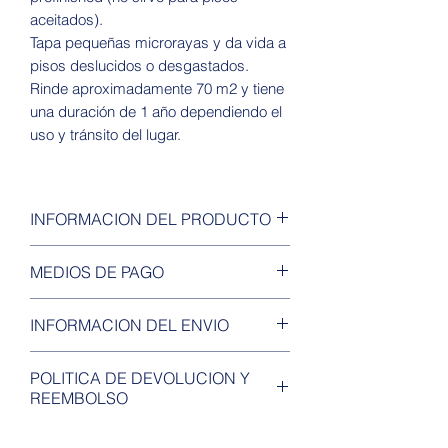
aceitados).
Tapa pequeñas microrayas y da vida a
pisos deslucidos o desgastados.
Rinde aproximadamente 70 m2 y tiene
una duración de 1 año dependiendo el
uso y tránsito del lugar.
INFORMACION DEL PRODUCTO
· Agrega una capa protectora de
MEDIOS DE PAGO
secado rápido y llena los micro
arañazos.
Tarjetas de debito / credito
INFORMACION DEL ENVIO
· Iguala la apariencia del piso.
Efectivo
· Especialmente diseñado para
Transferencia Bancaria
Envío a todo el país.
pisos de madera, incluyendo pisos
POLITICA DE DEVOLUCION Y
Cheques
Retiro por el local sin cargo.
REEMBOLSO
preacabados de fábrica.
Mercadopago
Los valores de cotización son
· Certificado GREENGUARD.
únicamente informativos y están
Tendrá su vigencia dentro de los